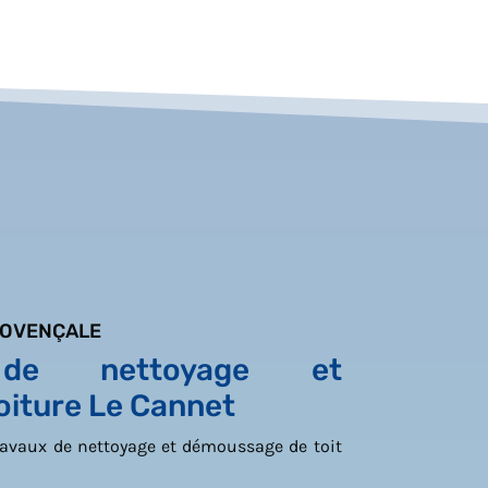
ROVENÇALE
e de nettoyage et
iture Le Cannet
travaux de nettoyage et démoussage de toit