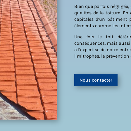
Bien que parfois négligée, 
qualités de la toiture. En
capitales d’un bâtiment 
éléments comme les intem
Une fois le toit détér
conséquences, mais aussi e
à l’expertise de notre entr
limitrophes, la prévention e
Nous contacter