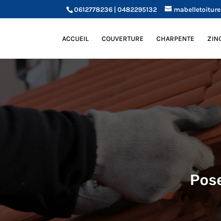
0612778236 | 0482295132
mabelletoitur
ACCUEIL
COUVERTURE
CHARPENTE
ZIN
Pose