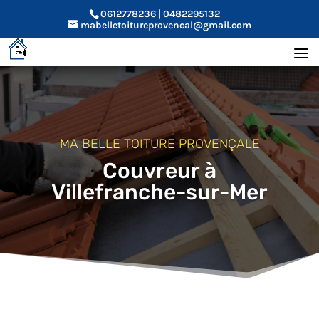
0612778236 | 0482295132
mabelletoitureprovencal@gmail.com
MA BELLE TOITURE PROVENÇALE
Couvreur à
Villefranche-sur-Mer