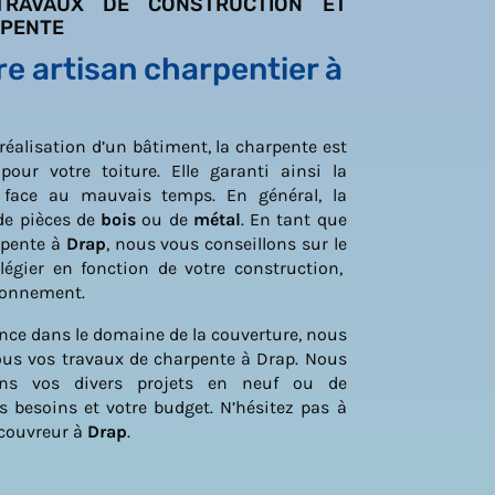
RAVAUX DE CONSTRUCTION ET
RPENTE
e artisan charpentier à
 réalisation d’un bâtiment, la charpente est
pour votre toiture. Elle garanti ainsi la
t face au mauvais temps. En général, la
de pièces de
bois
ou de
métal
. En tant que
arpente à
Drap
, nous vous conseillons sur le
légier en fonction de votre construction,
ironnement.
nce dans le domaine de la couverture, nous
ous vos travaux de charpente à Drap. Nous
s vos divers projets en neuf ou de
s besoins et votre budget. N’hésitez pas à
 couvreur à
Drap
.