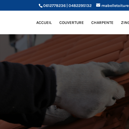
0612778236 | 0482295132
mabelletoitur
ACCUEIL
COUVERTURE
CHARPENTE
ZIN